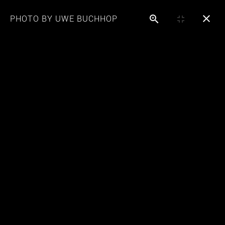
PHOTO BY UWE BUCHHOP